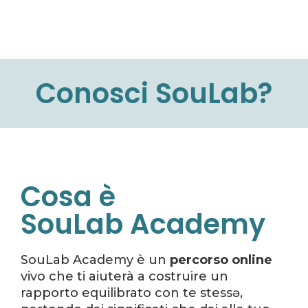
Conosci SouLab?
Cosa è
SouLab Academy
SouLab Academy è un
percorso online
vivo che ti aiuterà a costruire un
rapporto equilibrato con te stessə,