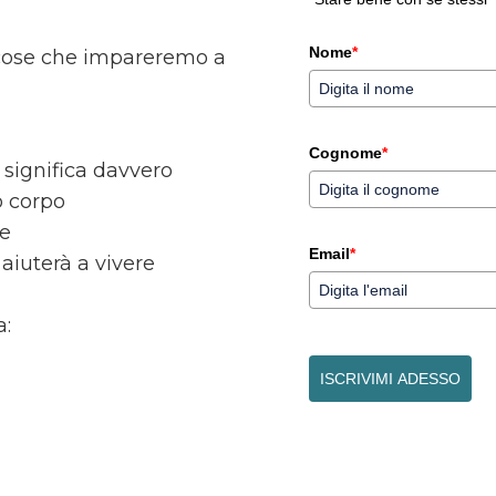
Nome
*
 cose che impareremo a
Cognome
*
 significa davvero
o corpo
ne
Email
*
 aiuterà a vivere
a:
ISCRIVIMI ADESSO
Marketing a cura di
ActiveCampaign