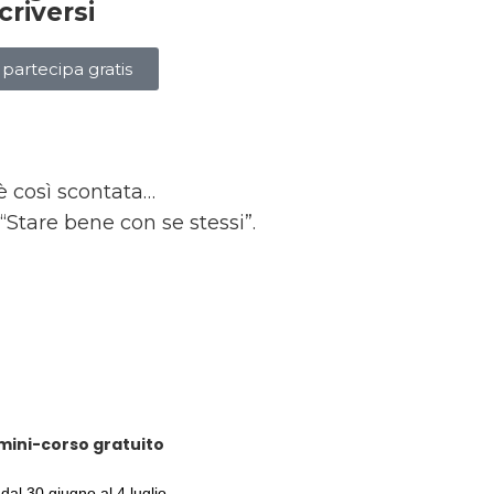
criversi
partecipa gratis
 è così scontata…
 “Stare bene con se stessi”.
 mini-corso gratuito
dal 30 giugno al 4 luglio