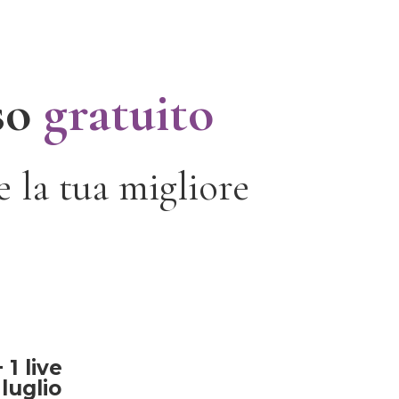
so
gratuito
e la tua migliore
 1 live
luglio