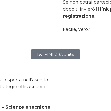
Se non potrai partecip
dopo ti invierò
il lin
registrazione
.
Facile, vero?
IscriVIMI ORA gratis
a
, esperta nell’ascolto
rategie efficaci per il
a – Scienze e tecniche