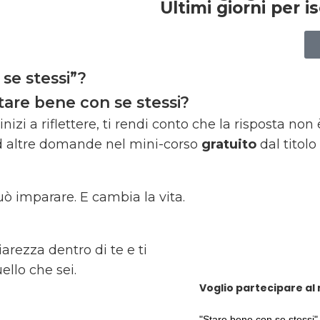
Ultimi giorni per is
 se stessi”?
tare bene con se stessi?
i a riflettere, ti rendi conto che la risposta non
 altre domande nel mini-corso
gratuito
dal titolo
uò imparare. E cambia la vita.
iarezza dentro di te e ti
ello che sei.
Voglio partecipare al
"Stare bene con se stessi" 