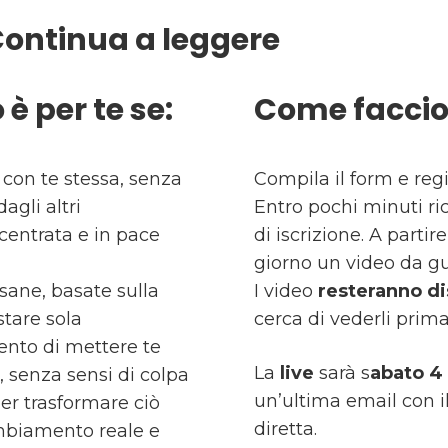
Continua a leggere
 è per te se:
Come faccio
con te stessa, senza
Compila il form e regi
agli altri
Entro pochi minuti ri
 centrata e in pace
di iscrizione. A parti
giorno un video da gu
 sane, basate sulla
I video
resteranno di
stare sola
cerca di vederli prima 
ento di mettere te
La
live
sarà s
abato 4 
a, senza sensi di colpa
un’ultima email con i
er trasformare ciò
diretta.
ambiamento reale e