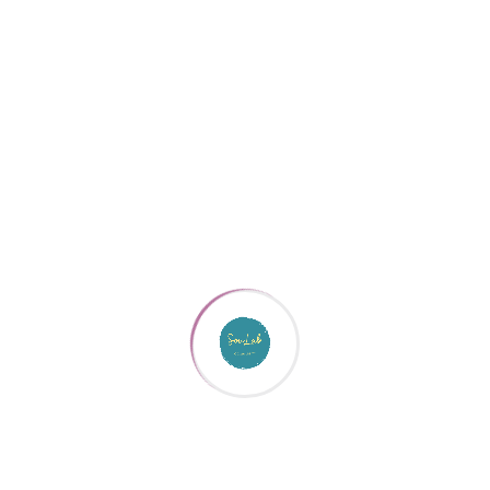
Tale Human Building: Nemo Arte
La formazione, da me condotta con
Nemo Arte
,
conduce all’acquisizione di una consapevolezza
del proprio ruolo all’interno delle dinamiche
relazionali aziendali e nel perseguimento dei
valori comuni all’impresa. Come? Esplorando
singolarmente e in gruppo temi di crescita